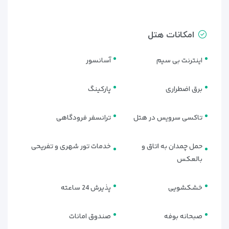
اتاق استاندارد دبل برای سفرهای دونفره و اقامت زوج‌ها گزینه‌ای
راحت و کاربردی است. این اتاق با
یک تخت کینگ
، فضای مناسبی
امکانات هتل
برای استراحت بعد از گشت‌وگذار در تفلیس فراهم می‌کند.
نوع تخت:
۱ تخت کینگ
اینترنت بی سیم
آسانسور
برق اضطراری
پارکینگ
تاکسی سرویس در هتل
ترانسفر فرودگاهی
حمل چمدان به اتاق و
خدمات تور شهری و تفریحی
بالعکس
خشکشویی
پذیرش 24 ساعته
اتاق استاندارد توئین | STANDARD
TWIN ROOM
صبحانه بوفه
صندوق امانات