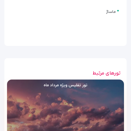
اتاق دبل یا توئین با دسترسی معلولین
| DOUBLE OR TWIN ROOM –
ماساژ
DISABILITY ACCESS
این اتاق برای مهمانانی طراحی شده که به دسترسی راحت‌تر و فضای
کاربردی‌تر نیاز دارند. وجود
یک تخت کویین
و امکانات دسترسی،
اقامت را برای این گروه از مسافران راحت‌تر می‌کند.
نوع تخت:
۱ تخت کویین
ویژگی:
مناسب برای دسترسی معلولین
تورهای مرتبط
اتاق دلوکس توئین | DELUXE TWIN
تور تفلیس ویژه مرداد ماه
ROOM
اتاق دلوکس توئین با
دو تخت توئین
برای مهمانانی مناسب است
که تخت جداگانه می‌خواهند، اما فضای راحت‌تر و سطح بالاتری
نسبت به اتاق استاندارد ترجیح می‌دهند.
نوع تخت:
۲ تخت توئین