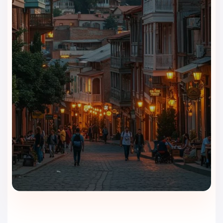
اقامت، به فضای غذایی مرتب، صبحانه کامل و محیطی آرام برای
صرف غذا اهمیت می‌دهند. این هتل با رستوران، کافه و بار، شرایطی
فراهم می‌کند تا مهمانان بدون خروج از هتل، روز خود را با آرامش
شروع کنند و بعد از گشت‌وگذار در تفلیس، زمانی را برای استراحت و
نوشیدنی داشته باشند.
صبحانه؛ شروعی کامل برای گشت
شهری
صبحانه در هتل مرجان پلازا تفلیس به مهمانان کمک می‌کند روز
خود را با انرژی بیشتری آغاز کنند. مسافران می‌توانند قبل از بازدید از
خیابان روستاولی، میدان آزادی، پل صلح یا بافت قدیمی تفلیس،
صبحانه خود را در فضای آرام هتل میل کنند و برنامه روزانه را
راحت‌تر ادامه دهند.
رستوران هتل؛ مناسب برای وعده‌های
روزانه
رستوران هتل مرجان پلازا فضایی شیک و دلنشین برای صرف غذا