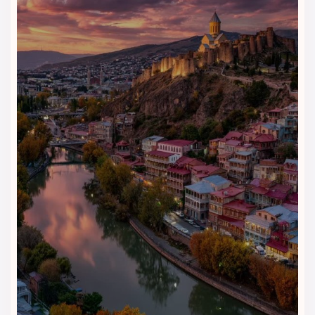
اتاق دلوکس کینگ | DELUXE KING
ROOM
اتاق دلوکس کینگ برای اقامت دونفره شیک‌تر انتخاب خوبی است.
این اتاق با
یک تخت کینگ
، فضای راحت و آرامی برای استراحت بعد از
گشت شهری یا جلسات کاری فراهم می‌کند.
نوع تخت:
۱ تخت کینگ
راهنمای انتخاب اتاق در هتل مرجان
پلازا تفلیس
اگر سفر دونفره دارید، اتاق استاندارد دبل یا دلوکس کینگ
انتخاب‌های خوبی هستند. اگر تخت جداگانه می‌خواهید، اتاق
استاندارد توئین یا دلوکس توئین مناسب‌تر است. برای اقامت
راحت‌تر و فضای بیشتر، سوئیت دلوکس یا اگزکیوتیو را انتخاب کنید.
خانواده‌ها و گروه‌های کوچک هم می‌توانند سراغ سوئیت کینگ با
بالکن بروند.