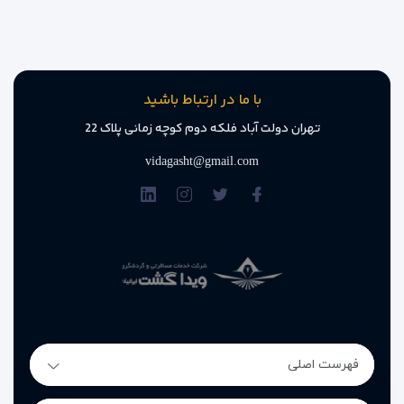
با ما در ارتباط باشید
تهران دولت آباد فلکه دوم کوچه زمانی پلاک 22
vidagasht@gmail.com
امکانات رفاهی و تفریحی هتل
مرجان پلازا تفلیس | اقامتی کامل و
دلنشین
فهرست اصلی
هتل مرجان پلازا تفلیس امکانات متنوعی دارد تا اقامت مهمانان را
راحت، دلپذیر و کاربردی کند. این هتل برای سفرهای خانوادگی،