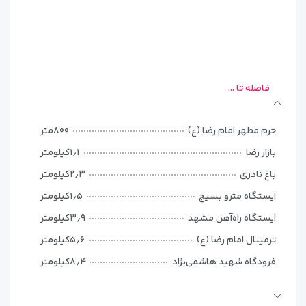
فضای تمیز و اتاق‌های متنوع
هستید، هتل نیلی یکی از
انتخاب‌های اقتصادی و در عین حال قابل اعتماد در نزدیکی حرم
امام رضا (ع) خواهد بود.
فاصله تا ...
حرم مطهر امام رضا (ع)
۸۰۰متر
بازار رضا
۱٫۱کیلومتر
باغ نادری
۲٫۳کیلومتر
ایستگاه مترو بسیج
۱٫۵کیلومتر
ایستگاه راه‌آهن مشهد
۳٫۹کیلومتر
ترمینال امام رضا (ع)
۵٫۶کیلومتر
فرودگاه شهید هاشمی‌نژاد
۸٫۴کیلومتر
انواع اتاق‌های هتل نیلی مشهد |
مرکز خرید آرمان
۱٫۷کیلومتر
انتخابی متناسب با نیاز شما
مرکز خرید زیست‌ خاور
۲٫۹کیلومتر