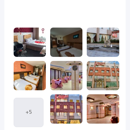
1 (4)
اگر قصد سفر به مشهد را دارید و به دنبال هتلی ارزان، تمیز و
نزدیک به حرم امام رضا (ع) هستید،
هتل نیلی مشهد
یکی از
بهترین گزینه‌های اقامتی برای شما خواهد بود. در این مقاله از
وب‌سایت
ویداگشت
، به بررسی کامل امکانات، موقعیت مکانی، مزایا،
قیمت و نحوه رزرو هتل نیلی مشهد خواهیم پرداخت.
هتل نیلی مشهد
یکی از هتل‌های
سه ستاره و مقرون‌به‌صرفه در
مشهد
است که با موقعیتی عالی در فاصله‌ای نزدیک به حرم مطهر
امام رضا (ع) قرار دارد. این هتل با خدمات مطلوب و قیمت اقتصادی،
گزینه‌ای مناسب برای زائران و خانواده‌هایی است که به دنبال اقامت
ارزان در نزدیکی حرم مشهد هستند.
دکوراسیون اتاق‌های هتل نیلی
مشهد | سادگی، راحتی و آرامش در
+5
یک قاب
هتل نیلی مشهد دارای ۴۸ واحد اقامتی متنوع در قالب اتاق‌های