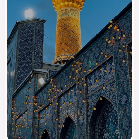
چرا هتل نیلی مشهد را از ویداگشت رزرو
کنیم؟
اگر به‌دنبال رزرو
هتل نیلی مشهد
با بهترین قیمت و خدمات
مطمئن
هستید، ویداگشت یکی از سریع‌ترین و قابل‌اعتمادترین
سامانه‌های رزرو آنلاین هتل در مشهد است. با استفاده از سیستم
رزرو هوشمند ویداگشت، می‌توانید اتاق موردنظر خود را در هتل سه
ستاره نیلی به‌راحتی و بدون واسطه رزرو کنید.
مزایای رزرو از ویداگشت:
• تضمین
قیمت مناسب و بدون هزینه اضافی