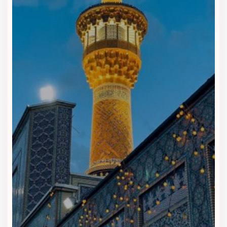
امکانات رفاهی و تفریحی هتل نیلی
مشهد
امکانات عمومی
پذیرش ۲۴ ساعته، نمازخانه، صندوق امانات، پارکینگ محدود و
اینترنت رایگان در لابی از جمله خدمات عمومی هتل است.
خدمات نظافت و امنیت
اتاق‌ها به‌صورت روزانه نظافت می‌شوند. سیستم اعلام حریق،
دوربین مداربسته و ایمنی لازم در فضاهای عمومی وجود دارد.