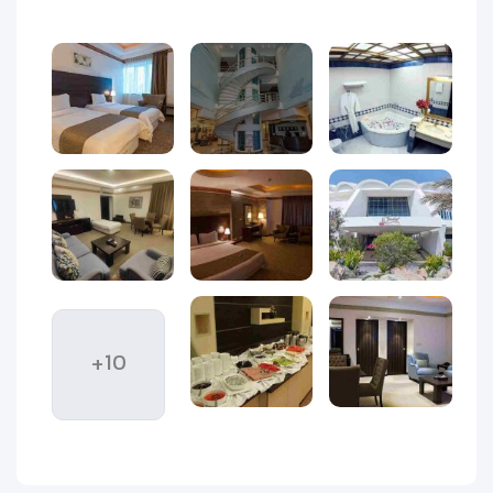
داخلی و خارجی تبدیل کرده است. انتخاب یک محل اقامت مناسب در
کیش، می‌تواند تأثیر بسزایی در کیفیت سفر شما داشته باشد.
در میان هتل‌های متنوع این جزیره،
هتل صدف کیش
به‌عنوان یکی
از هتل‌های چهارستاره خوش‌نام، جایگاه ویژه‌ای در بین گردشگران
دارد. این هتل با فضایی سرسبز و آرام، طراحی چشم‌نواز و امکانات
کامل رفاهی، تجربه‌ای متفاوت از اقامت در کیش را به میهمانان
خود هدیه می‌دهد. قرارگیری در موقعیتی عالی، نزدیکی به مراکز
خرید و جاذبه‌های تفریحی و همچنین وجود رستوران‌های متنوع،
هتل صدف را به گزینه‌ای محبوب برای خانواده‌ها، زوج‌ها و حتی
مسافران کاری تبدیل کرده است.
از لحظه ورود به محوطه سرسبز و دلنشین هتل، حس آرامش و
راحتی شما را در بر می‌گیرد. ترکیب معماری مدرن با فضای باغی،
+10
چشم‌اندازی زیبا و ماندگار ایجاد کرده که برای مسافران خاطره‌ای
فراموش‌نشدنی می‌سازد. پرسنل مجرب و خوش‌برخورد هتل نیز با
ارائه خدمات حرفه‌ای، اقامت شما را به سفری دلچسب و بدون
دغدغه تبدیل می‌کنند.