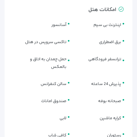
یکی از مهم‌ترین مزیت‌های
هتل صدف کیش
، وجود اتاق‌ها و
امکانات هتل
سوئیت‌های متنوع با امکانات کامل و دکوراسیونی مدرن است که
باعث می‌شود هر مسافری با هر سلیقه و بودجه‌ای بتواند اقامتی
اینترنت بی سیم
آسانسور
راحت و دلنشین را تجربه کند. این تنوع در واحدهای اقامتی، هتل
صدف را به یکی از بهترین گزینه‌ها برای رزرو هتل در کیش تبدیل
برق اضطراری
تاکسی سرویس در هتل
کرده است.
اتاق دوتخته استاندارد
ترانسفر فرودگاهی
حمل چمدان به اتاق و
بالعکس
این اتاق‌ها محبوب‌ترین انتخاب میان گردشگران هستند. طراحی
زیبا، تخت‌های راحت (دو تخت تک‌نفره یا یک تخت دبل)، نورپردازی
مناسب و امکاناتی مانند اینترنت پرسرعت، تلویزیون LED، سیستم
پذیرش 24 ساعته
سالن کنفرانس
تهویه مطبوع و مینی‌بار باعث شده تا این اتاق‌ها بهترین گزینه برای
زوج‌ها و دوستان باشد.
صبحانه بوفه
صندوق امانات
اتاق سه‌تخته
کرایه ماشین
لابی
اگر به همراه خانواده یا دوستان سفر می‌کنید، اتاق‌های سه‌تخته
بهترین انتخاب برای شما هستند. این اتاق‌ها علاوه بر فضای
رستوران
کافی شاپ