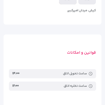
مسافران، از زوج‌های جوان گرفته تا خانواده‌های پرجمعیت و
مسافران کاری باشند. همچنین برخی سوئیت‌ها دارای نشیمن مجزا
کیش، میدان امیرکبیر
و طراحی ویژه هستند که اقامتی لوکس‌تر و آرام‌تر برای میهمانان
فراهم می‌آورند.
قوانین و امکانات
ساعت تحویل اتاق
۱۴:۰۰
ساعت تخلیه اتاق
۱۲:۰۰
انواع اتاق‌های هتل صدف کیش |
تنوع برای سلیقه‌های مختلف