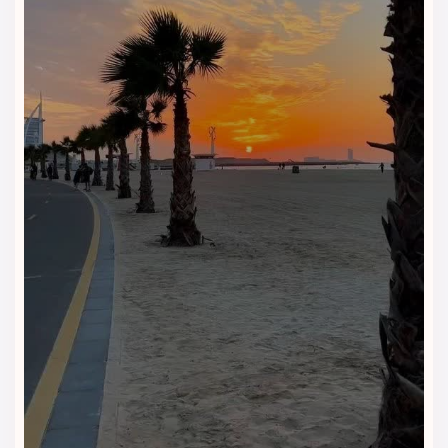
است که رفاه، آرامش و تفریح را یکجا در اختیارتان می‌گذارد. این هتل
چهارستاره با خدماتی کامل و فضایی آرام، انتخابی ایده‌آل برای
مسافرانی است که می‌خواهند سفری بی‌دغدغه و رویایی را تجربه
کنند.
امکانات رفاهی هتل صدف کیش
هتل صدف تمام جزئیات را در نظر گرفته تا شما هیچ کمبودی حس
نکنید:
اینترنت پرسرعت رایگان
در تمام بخش‌های هتل برای ارتباطی
بدون وقفه
سیستم تهویه مطبوع مدرن
برای هوایی خنک و دلنشین در
تمام فصول
🛎
پذیرش و روم‌سرویس ۲۴ ساعته
با پرسنلی مجرب و خوش‌برخورد
تاکسی‌سرویس شبانه‌روزی
برای رفت‌وآمد راحت به جاذبه‌های
کیش