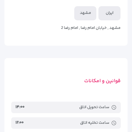
که به فضای بیشتر و حریم خصوصی نیاز دارند.
ایران
مشهد
4. سوئیت دوخوابه پنج تا شش نفره
مشهد , خیابان امام رضا , امام رضا 2
گزینه‌ای عالی برای خانواده‌های پرجمعیت یا زائران گروهی؛ این واحد
دارای دو اتاق خواب مستقل، آشپزخانه جداگانه و فضای نشیمن
است که حس بودن در خانه را منتقل می‌کند.
قوانین و امکانات
ساعت تحویل اتاق
۱۴:۰۰
ساعت تخلیه اتاق
۱۲:۰۰
امکانات رفاهی و تفریحی هتل