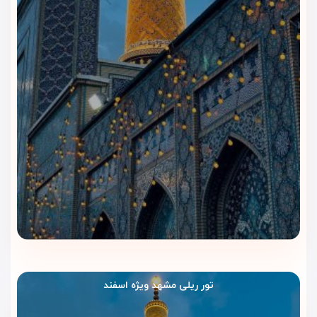
نسکافه مناسب است. فضای کافی‌شاپ ساده اما دلنشین بوده و
گزینه خوبی برای مهمانانی است که می‌خواهند در محیطی آرام
دقایقی بنشینند.
چرا هتل آپارتمان شیک مشهد؟
اگر به‌دنبال اقامت اقتصادی، تمیز و نزدیک به حرم هستید، هتل
شیک مشهد یکی از بهترین گزینه‌هاست.
مهم‌ترین دلایل انتخاب این هتل:
• قیمت مناسب و مقرون‌به‌صرفه
• فاصله کم تا حرم مطهر امام رضا (ع)
• اتاق‌های مجهز به آشپزخانه
• فضای آرام، خانوادگی و تمیز
تور ریلی مشهد ویژه اسفند
• اینترنت رایگان، پذیرش ۲۴ ساعته و خدمات روزانه