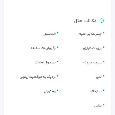
آپارتمان شیک مشهد
با اینکه هتل آپارتمان شیک مشهد در دسته اقامتگاه‌های
امکانات هتل
اقتصادی قرار می‌گیرد، اما امکانات رفاهی آن برای اقامتی راحت و
بدون دغدغه کاملاً کافی و استاندارد است. هدف این مجموعه ارائه
اینترنت بی سیم
آسانسور
فضایی آرام، تمیز و خانوادگی برای زائرانی‌ست که کیفیت مطلوب را با
هزینه مناسب می‌خواهند.
برق اضطراری
پذیرش 24 ساعته
امکانات رفاهی هتل شامل:
• اینترنت وای‌فای رایگان
در اتاق‌ها و لابی
صبحانه بوفه
صندوق امانات
• آسانسور
برای تردد راحت بین طبقات
لابی
نزدیک به موقعیت زیارتی
• پذیرش ۲۴ ساعته
با پرسنل خوش‌برخورد و پاسخ‌گو
نمازخانه
رستوران
• نظافت روزانه اتاق‌ها
و رسیدگی به بهداشت اقامتگاه
• سیستم تهویه مطبوع و سرمایش/گرمایش مرکزی
تراس
• امکانات کامل آشپزخانه
شامل یخچال، اجاق گاز، سینک و کابینت