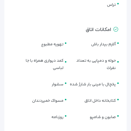
ویلاهای اختصاصی
تراس
برای مهمانانی که به دنبال تجربه‌ای خاص‌تر و خصوصی‌تر هستند،
ویلاهای اختصاصی هتل سورینت مریم مناسب‌ترین گزینه
امکانات اتاق
می‌باشند. این ویلاها با فضای باز، حیاط خصوصی، و امکانات ویژه، به
مهمانان این امکان را می‌دهند که از یک اقامت بی‌نظیر و راحت در
آلارم بیدار باش
تهویه مطبوع
کنار خانواده یا دوستان خود لذت ببرند.
حوله و دمپایی به تعداد
کمد دیواری همراه با جا
نفرات
لباسی
یخچال با مینی بار شارژ شده
سشوار
کتابخانه داخل اتاق
مسواک خمیردندان
صابون و شامپو
روزنامه