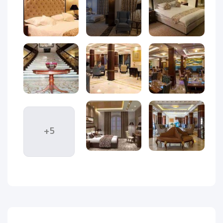
کلاسیک و خدمات به‌روز، اقامتی متفاوت و دلپذیر را برای مهمانان
خود رقم می‌زند.
هتل سورینت مریم فعالیت خود را از سال ۱۳۸۳ آغاز کرد؛ زمانی که
جزیره کیش به‌تدریج به یکی از مقاصد مهم گردشگری ایران تبدیل
می‌شد. این هتل با هدف ارائه اقامتی سطح بالا در فضایی لوکس و
اروپایی طراحی شد. در سال ۱۳۹۲، با انجام یک بازسازی اساسی،
امکانات آن ارتقا یافت و بخش‌های مختلف مانند اتاق‌ها، لابی و
زیرساخت‌ها با استانداردهای روز تجهیز شدند تا مهمانان تجربه‌ای
به‌مراتب بهتر را تجربه کنند.
+5
موقعیت مکانی استثنایی در قلب
کیش
هتل سورینت مریم در میدان امیرکبیر واقع شده؛ فاصله بسیار
کمی تا مراکز خرید معروفی مثل بازار مروارید، مرکز تجاری زیتون،
هایپرمارکت و اسکله تفریحی دارد. این موقعیت ممتاز، آن را به
گزینه‌ای ایده‌آل برای کسانی تبدیل کرده که قصد دارند در کنار