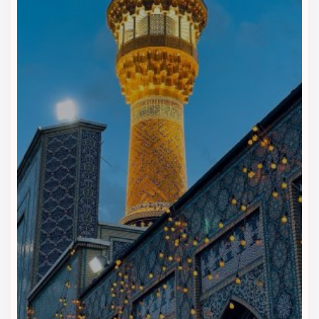
رستوران و کافی‌شاپ هتل ساوین
مشهد | شروعی راحت برای یک روز
زیارتی
هتل ساوین مشهد برای زائرانی مناسب است که می‌خواهند در طول
اقامت، دسترسی راحتی به صبحانه، غذا و نوشیدنی داشته باشند.
این هتل با رستوران و کافی‌شاپ، شرایطی فراهم می‌کند تا مهمانان
بخشی از نیازهای روزمره سفر را بدون رفت‌وآمد اضافه در داخل هتل
برطرف کنند.
صبحانه؛ آغاز آرام قبل از زیارت
صبحانه در هتل ساوین مشهد به مهمانان کمک می‌کند روز خود را
با انرژی بیشتری شروع کنند. زائران می‌توانند قبل از رفتن به حرم،
خرید از بازار رضا یا گشت‌وگذار در خیابان‌های اطراف، صبحانه میل
کنند و برنامه روزانه خود را راحت‌تر ادامه دهند.
رستوران هتل؛ مناسب برای وعده‌های