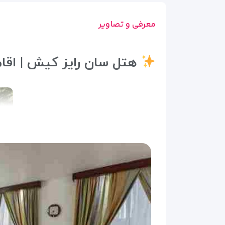
معرفی و تصاویر
هتل سان رایز کیش | اقامت ۳ ستاره در قلب جزیره و نز