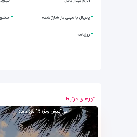
آلارم بیدار باش
تهویه
اتاق دبل استاندارد | Standard Double Room
این اتاق با یک تخت دبل بزرگ، مناسب زوج‌ها و مسافران
یخچال با مینی بار شارژ شده
سشوا
می‌کند.
اتاق تویین استاندارد | Standard Twin Room
روزنامه
اتاقی با دو تخت تک نفره، مناسب دوستان یا خانواده‌ها
ارائه می‌کند.
اتاق سه نفره | Triple Room
دارای یک تخت دبل و یک تخت تک نفره یا سه تخت تک نفره
تضمین می‌کند.
سوئیت خانوادگی | Family Suite
تورهای مرتبط
شامل دو اتاق خواب جداگانه و فضای نشیمن، مناسب خانو
تور کیش ویژه 15 مرداد ماه
اقامت در هتل سان‌رایز ایجاد می‌کند.
تمام اتاق‌ها و سوئیت‌ها دارای
تلویزیون، یخچال، سرویس
مهمانان منتقل می‌کند.