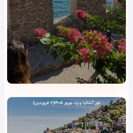
رگنوم کاریا آنتالیا | تجربه‌ای لوکس
در بلک
اقامت در هتل رگنوم کاریا آنتالیا تنها استفاده از اتاق‌های لوکس
نیست؛ این هتل مجموعه‌ای فوق‌العاده از امکانات تفریحی، رفاهی
و سرگرمی‌های سطح بالا ارائه می‌دهد که آن را به یکی از محبوب‌ترین
ریزورت‌های ۵ ستاره بلک تبدیل کرده است. در ادامه، امکانات هتل را
بخش‌بندی‌شده و کامل می‌بینی.
ساحل اختصاصی هتل رگنوم کاریا
هتل رگنوم کاریا یک
ساحل شنی خصوصی
با تخت‌های راحت،
آفتاب‌گیر، چترهای مخصوص و خدمات نوشیدنی ارائه می‌دهد.
تور آنتالیا ویژه نوروز ۱۴۰۵(۷ فروردین)
در این ساحل می‌توانید:
ساعت‌ها کنار مدیترانه استراحت کنید
از ورزش‌های آبی لذت ببرید