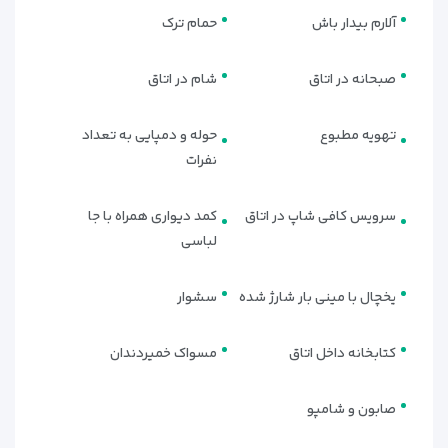
سوئیت‌های خانوادگی (FAMILY
آلارم بیدار باش
حمام ترک
SUITE) | بهترین گزینه برای خانواده‌ها
سوئیت‌های خانوادگی طوری طراحی شده‌اند که خانواده‌ها بدون
صبحانه در اتاق
شام در اتاق
کوچک‌ترین نگرانی اقامت کنند.
تهویه مطبوع
حوله و دمپایی به تعداد
این سوئیت‌ها شامل:
نفرات
دو اتاق خواب جدا
سرویس کافی شاپ در اتاق
کمد دیواری همراه با جا
سالن نشیمن
لباسی
دو حمام مجهز
یخچال با مینی بار شارژ شده
سشوار
مبلمان راحت
فضای گسترده و امکانات اختصاصی باعث می‌شود سفر خانوادگی
کتابخانه داخل اتاق
مسواک خمیردندان
کاملاً راحت و دل‌نشین باشد.
صابون و شامپو
ویلاهای لوکس ساحلی (LUXURY