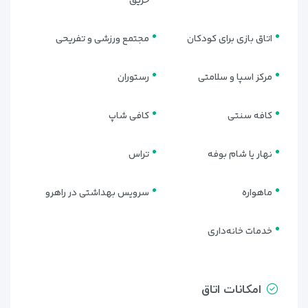
صندوق امانات
حریق
حمام شیک با دوش بارانی
اتاق بازی برای کودکان
مجتمع ورزشی و تفریحی
سوئیت‌های جونیور (JUNIOR SUITE) |
راحتی بیشتر، فضای بازتر
مرکز اسپا و سلامتی
رستوران
اگر به دنبال اتاقی با
جای بیشتر و حس آرامش عمیق‌تر
هستید،
کافه سنتی
کافی شاپ
جونیور سوئیت بهترین گزینه است.
نهار یا شام بوفه
تراس
این سوئیت‌ها دارای نشیمن مجزا، بالکن بزرگ و دکوراسیونی لوکس
با رنگ‌های آرامش‌بخش هستند.
ماهواره
سرویس بهداشتی در راهرو
مناسب برای:
زوج‌ها
خدمات خانه‌داری
سفرهای رمانتیک
خانواده‌های کوچک
امکانات اتاق