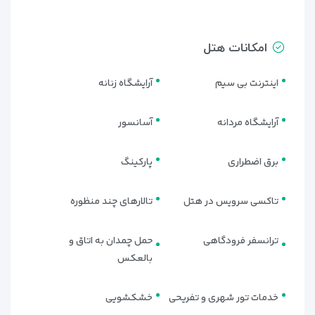
امکانات هتل
اینترنت بی سیم
آرایشگاه زنانه
آرایشگاه مردانه
آسانسور
انواع اتاق‌های لوکس هتل رگنوم
برق اضطراری
پارکینگ
کاریا آنتالیا | انتخابی بی‌نظیر برای هر
سلیقه
تاکسی سرویس در هتل
تالارهای چند منظوره
هتل رگنوم کاریا آنتالیا با بیش از
۵۰۰ اتاق، سوئیت و ویلاهای
ترانسفر فرودگاهی
حمل چمدان به اتاق و
فوق‌لوکس
، یکی از گسترده‌ترین و متنوع‌ترین مجموعه‌های اقامتی
بالعکس
ترکیه محسوب می‌شود. این تنوع باعث شده هر مهمان—از
زوج‌های جوان تا خانواده‌های بزرگ—بتواند فضای دلخواه خود را
انتخاب کند. در ادامه با جزئیات کامل و جذاب انواع اتاق‌های این
خدمات تور شهری و تفریحی
خشکشویی
ریزورت ۵ ستاره آشنا شوید: