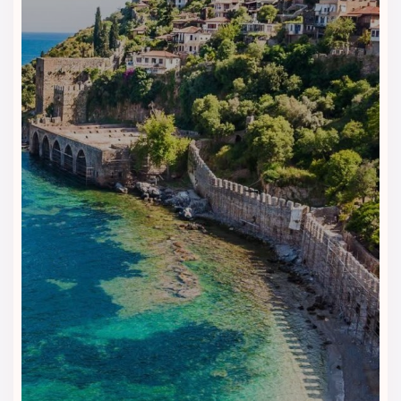
از فضای آرام و خلوت ساحل اختصاصی استفاده کنید
استخرهای متنوع و مناسب تمام
فصل‌ها
این هتل مجموعه‌ای از
استخرهای روباز و سرپوشیده
دارد که
مناسب بزرگسالان و کودکان هستند.
ویژگی‌ها:
استخر بزرگسالان
استخر مخصوص کودکان
استخرهای آرامش‌بخش
طراحی زیبا با فضای سبز اطراف
این بخش یکی از جذاب‌ترین قسمت‌های تفریحی رگنوم کاریا است.