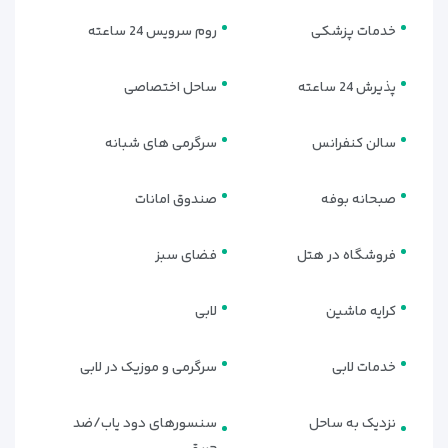
خدمات پزشکی
روم سرویس 24 ساعته
اتاق‌های دلوکس (DELUXE ROOM) |
محبوب‌ترین انتخاب مسافران
پذیرش 24 ساعته
ساحل اختصاصی
اتاق‌های دلوکس با طراحی مدرن، نور طبیعی، چشم‌انداز باغ یا دریا و
بالکن خصوصی، از پرطرفدارترین واحدهای هتل هستند.
سالن کنفرانس
سرگرمی های شبانه
این اتاق‌ها هم فضای راحتی دارند، هم امکانات کامل برای اقامتی
صبحانه بوفه
صندوق امانات
بدون کم‌وکاست.
امکانات برجسته:
فروشگاه در هتل
فضای سبز
تلویزیون LED اسمارت
کرایه ماشین
لابی
مینی‌بار پریمیوم
خدمات لابی
سرگرمی و موزیک در لابی
اینترنت پرسرعت
سرویس چای و قهوه
نزدیک به ساحل
سنسورهای دود یاب/ضد