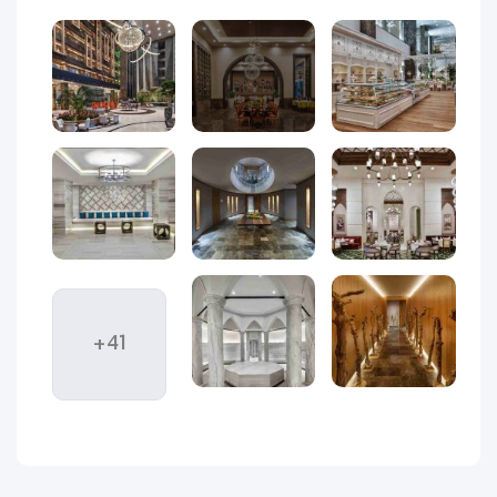
از آرامش، تفریح و شکوه است. در میان صدها هتل و اقامتگاه در
این شهر ساحلی، انتخاب مکانی که بتواند هم‌زمان نیازهای یک سفر
لوکس، خانوادگی و به‌یادماندنی را برآورده کند، اهمیت ویژه‌ای دارد.
هتل رگنوم کاریا (Regnum Carya Hotel)
در منطقه بلک، یکی از
خاص‌ترین و محبوب‌ترین هتل‌های پنج‌ستاره آنتالیا است که
به‌عنوان نماد میزبانی لوکس و خدمات بین‌المللی شناخته می‌شود.
این هتل مجلل با معماری مدرن، محیطی سرسبز، چشم‌اندازهای
خیره‌کننده به دریای مدیترانه و امکانات رفاهی و تفریحی کامل،
تجربه‌ای متفاوت از سفر به ترکیه را به مهمانان خود هدیه می‌دهد.
رگنوم کاریا با ترکیب فضایی آرامش‌بخش و در عین حال پرنشاط،
مقصدی ایده‌آل برای زوج‌ها، خانواده‌ها و حتی سفرهای کاری
محسوب می‌شود.
+41
اگر به دنبال اقامتی هستید که در آن همه چیز — از اتاق‌های دلباز
و مجهز گرفته تا استخرهای بی‌پایان، رستوران‌های متنوع، زمین‌های
گلف و خدمات VIP — در بالاترین سطح ارائه شود، بدون شک هتل
رگنوم کاریا انتخابی بی‌رقیب خواهد بود. این هتل هر ساله میزبان
هزاران گردشگر از سراسر جهان است و در بسیاری از نظرسنجی‌ها