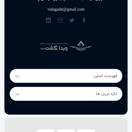
vidagasht@gmail.com
چرا رزرو هتل رویال برک وان با
ویداگشت انتخاب هوشمندانه‌ای
است؟
رزرو هتل در مقصدی مثل وان زمانی رضایت‌بخش است که
قیمت
مناسب، اطلاعات دقیق و پشتیبانی واقعی
در کنار هم قرار بگیرند؛
ترکیبی که ویداگشت برای رزرو
هتل رویال برک وان (Royal Berk
Hotel Van)
فراهم کرده است.
فهرست اصلی
قیمت اقتصادی و شفاف
تازه ترین ها
ویداگشت
این هتل را با
نرخ رقابتی و بدون هزینه‌های پنهان
ارائه
می‌دهد؛ انتخابی مناسب برای سفرهای خرید و اقامت‌های
کوتاه‌مدت در وان.
پشتیبانی فارسی واقعی