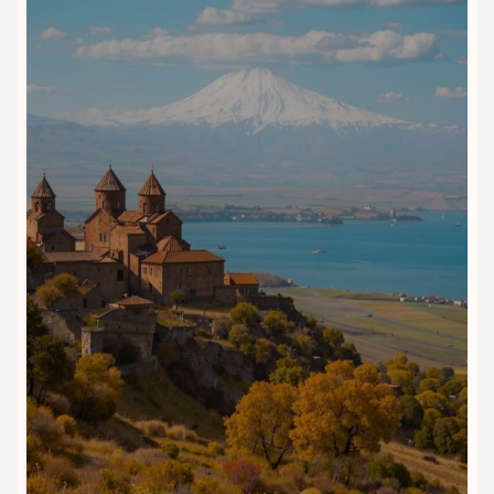
هتل رویال برک وان (Royal Berk Hotel Van)
به‌عنوان یک هتل
اقتصادی شهری، خدمات غذایی را به‌صورت
ساده، کاربردی و
متناسب با قیمت اقامت
در اختیار مهمانان قرار می‌دهد تا شروع
روزی راحت در شهر وان داشته باشند.
رستوران و سالن صبحانه
رستوران هتل بیشتر به‌عنوان
سالن صبحانه
مورد استفاده قرار
می‌گیرد و صبحانه‌ای ساده و قابل‌قبول ارائه می‌دهد. آیتم‌هایی
مانند نان تازه، پنیر، کره، مربا، تخم‌مرغ و نوشیدنی‌های گرم، نیاز
مهمانان را برای شروع یک روز پرانرژی و آماده‌سازی جهت خرید و
گشت شهری برطرف می‌کند.
کافی‌شاپ و فضای استراحت
هتل رویال برک وان فضای محدودی برای
نوشیدنی‌های گرم و
استراحت کوتاه‌مدت
دارد. علاوه بر این، به‌دلیل موقعیت مرکزی هتل،
دسترسی آسانی به
کافه‌ها، رستوران‌ها و فست‌فودهای متنوع
اطراف
وجود دارد که انتخاب‌های بیشتری را در اختیار مهمانان قرار