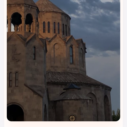
رویال برک وان | ساده، کاربردی و
مناسب سفرهای اقتصادی
هتل رویال برک وان (Royal Berk Hotel Van)
یک هتل اقتصادی
شهری است که امکانات رفاهی را به‌صورت
کاربردی و متناسب با
قیمت اقامت
ارائه می‌دهد. تمرکز اصلی این هتل بر
تمیزی، راحتی و
دسترسی مناسب شهری
است؛ موضوعی که برای بسیاری از
مسافران ایرانی در سفر به وان اهمیت زیادی دارد.
پذیرش ۲۴ ساعته
پذیرش شبانه‌روزی هتل امکان ورود و خروج در هر ساعت از
شبانه‌روز را فراهم می‌کند؛ مزیتی مهم برای سفرهای زمینی و
رسیدن در ساعات غیرمعمول.
اینترنت وای‌فای رایگان
اینترنت وای‌فای در اتاق‌ها و فضاهای عمومی هتل در دسترس
است و نیازهای روزمره مهمانان برای ارتباط، مسیریابی و برنامه‌ریزی