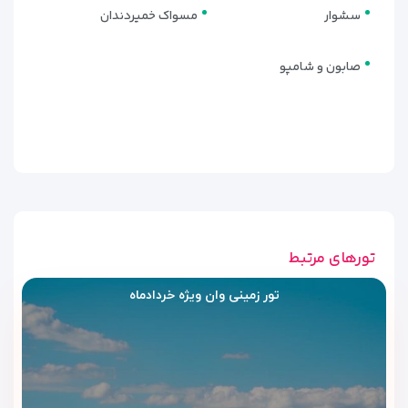
مناسب مسافرانی که به فضای بیشتر اهمیت می‌دهند.
سشوار
مسواک خمیردندان
صابون و شامپو
تورهای مرتبط
تور زمینی وان ویژه خردادماه
رستوران و کافی‌شاپ هتل رویال
برک وان | صبحانه ساده و دسترسی
عالی شهری