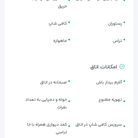
حریق
رستوران
کافی شاپ
تراس
ماهواره
امکانات اتاق
امکانات تفریحی:
آلارم بیدار باش
صبحانه در اتاق
کافی‌شاپ دنج در لابی هتل
با انواع نوشیدنی‌های گرم و دسرهای
سبک
تهویه مطبوع
حوله و دمپایی به تعداد
فضای نشیمن در فضای باز
برای استراحت عصرگاهی یا صرف قهوه
نفرات
اجاره دوچرخه یا خودرو
برای گشت‌و‌گذار در شهر
سرویس کافی شاپ در اتاق
کمد دیواری همراه با جا
موقعیت مکانی آرام
برای پیاده‌روی و دسترسی سریع به ساحل
لباسی