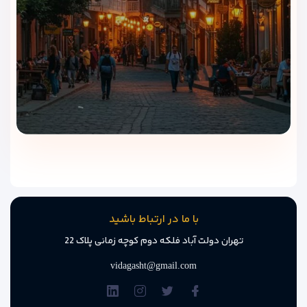
کافی‌شاپ هتل
کافی‌شاپ هتل رومی باتومی
در طبقه همکف و کنار لابی قرار دارد
و مکانی عالی برای استراحت و صرف یک نوشیدنی گرم یا دسر
خوش‌مزه است. فضای گرم و دل‌نشین، سرو قهوه ترک، نسکافه،
چای، شیرینی، شکلات داغ و نوشیدنی‌های خنک باعث شده بسیاری
از مهمانان، اوقات عصر خود را در این قسمت سپری کنند.
کافی‌شاپ تا پاسی از شب باز است و محیطی آرام برای مطالعه،
صحبت یا کار با لپ‌تاپ فراهم می‌کند.
چرا هتل رومی باتومی را انتخاب
کنیم؟
با ما در ارتباط باشید
تهران دولت آباد فلکه دوم کوچه زمانی پلاک 22
قیمت مقرون‌به‌صرفه نسبت به موقعیت و امکانات
vidagasht@gmail.com
دسترسی آسان به ساحل و مراکز گردشگری
محیطی آرام و تمیز برای اقامت خانوادگی