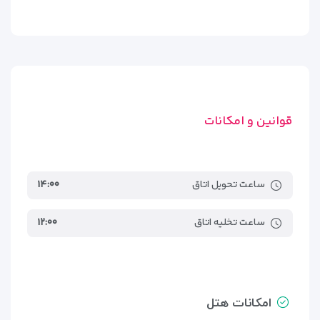
اتاق سه‌نفره
: ایده‌آل برای خانواده‌های کوچک یا گروه‌های سه‌نفره.
سوئیت خانوادگی
: فضای بزرگ‌تر با امکانات اضافی مانند فضای
نشیمن.
تمام اتاق‌ها ضد‌عفونی شده و تمیز تحویل داده می‌شوند و برخی از
آن‌ها نمایی رو به شهر دارند.
قوانین و امکانات
امکانات رفاهی و تفریحی هتل رومی
باتومی
ساعت تحویل اتاق
۱۴:۰۰
هتل رومی باتومی
با وجود چهار ستاره بودن و اندازه نسبتاً کوچک،
مجموعه‌ای از امکانات رفاهی و تفریحی کاربردی را در اختیار مهمانان
ساعت تخلیه اتاق
۱۲:۰۰
خود قرار می‌دهد. در این هتل، هدف اصلی تأمین آسایش، امنیت و
رضایت کامل مسافران است.
امکانات رفاهی:
امکانات هتل
اینترنت وای‌فای رایگان
در تمامی اتاق‌ها و فضای عمومی هتل