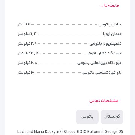
فاصله تا ...
ساحل باتومی
۹۰۰متر
میدان اروپا
۱٫۳کیلومتر
دلفیناریوم باتومی
۲٫۰کیلومتر
ایستگاه قطار باتومی
۴٫۵کیلومتر
فرودگاه بین‌المللی باتومی
۶٫۸کیلومتر
انواع اتاق‌های هتل رومی باتومی
باغ گیاه‌شناسی باتومی
۱۰کیلومتر
هتل رومی برای پاسخگویی به نیازهای مختلف مهمانان، چند نوع
اتاق مختلف ارائه می‌دهد:
مشخصات تماس
اتاق دبل استاندارد
: مناسب زوج‌ها یا مسافران انفرادی با تخت
دونفره راحت.
گرجستان
باتومی
اتاق توئین
: دارای دو تخت یک‌نفره، مناسب دوستان یا همسفرانی
که جداگانه می‌خوابند.
25 Lech and Maria Kaczynski Street, 6010 Batoemi, Georgië