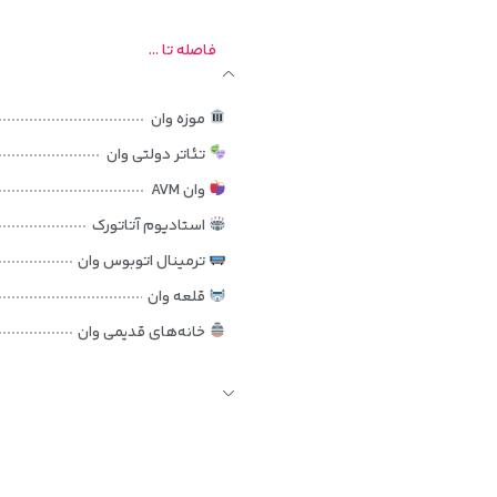
رای مسافرانی مناسب است که در سفر به وان، بیشتر به موقعیت خوب، دسترس
یاده‌روی و گشت‌وگذار در شهر فراهم می‌کند.
فاصله تا ...
مهمانان در طول اقامت، فضای لازم برای استراحت و جمع‌وجور کردن وسایل سفر را
ب می‌آید.
موزه وان
تئاتر دولتی وان
تمیزی و راحتی تمرکز دارد. خبری از فضای خیلی لوکس و شلوغ نیست؛ اما همین
وان AVM
استادیوم آتاتورک
ر و اقامت در هتلی خوش‌مسیر است، فضای ساده و کاربردی هتل دیمیت پارک می‌
ترمینال اتوبوس وان
قلعه وان
خانه‌های قدیمی وان
فرودگاه فریت ملن وان
دریاچه ارچک
جزیره آکدامار