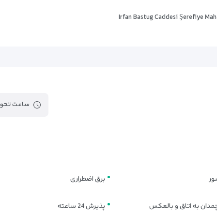
Irfan Bastug Caddesi Şerefiye Mah
 وان | انتخابی ساده برای اقامت در مرکز شه
ساعت تحوی
، شهری و خوش‌دسترسی می‌خواهند، اتاق‌های ساده و کاربردی دارد. تنوع اتاق‌
رای سفر به وان انتخاب کنند. طبق اطلاعات بوکینگ، گزینه‌های اقامتی این ه
سفر می‌کنند و به اتاقی ساده، جمع‌وجور و اقتصادی نیاز دارند. این اتاق برا
ور
برق اضطراری
مدان به اتاق و بالعکس
پذیرش 24 ساعته