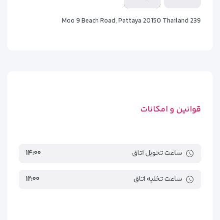
چیدمان باز و خلوت با تمرکز بر روی راحتی و فضای تنفس
239 Moo 9 Beach Road, Pattaya 20150 Thailand
سرویس بهداشتی مدرن با دوش بارانی و سنگ‌های طبیعی
اتاق‌ها نه‌تنها زیبا طراحی شده‌اند، بلکه از نظر عملکرد نیز کامل
هستند؛ هر واحد دارای سیستم تهویه مطبوع، تلویزیون
صفحه‌تخت، مینی‌بار، وای‌فای رایگان، میزکار و امکانات رفاهی کامل
است.
قوانین و امکانات
ساعت تحویل اتاق
۱۴:۰۰
ساعت تخلیه اتاق
۱۲:۰۰