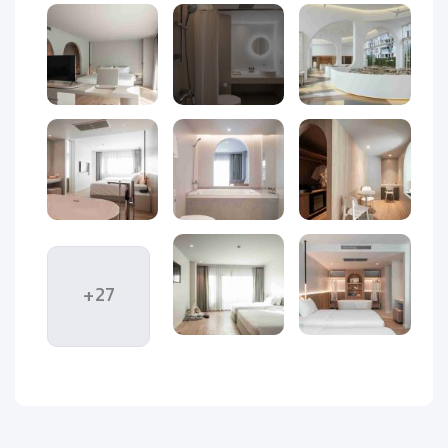
اگر به دنبال یک اقامتگاه ۵ ستاره متفاوت و مدرن در پاتایا هستید
که هم به ساحل نزدیک باشد، هم فضای آرام و الهام‌گرفته از
طبیعت داشته باشد،
هتل ترا نرا پاتایا (Terra Nara Pattaya)
انتخابی بی‌نقص برای شماست. این هتل بوتیک ۵ ستاره با معماری
خاص، خدمات حرفه‌ای و فضای گرم و صمیمی، از جمله هتل‌هایی
است که تجربه‌ای فراتر از اقامت معمولی را برای مهمانان رقم می‌زند.
Terra Nara با الهام از مفهوم زندگی در هماهنگی با طبیعت،
محیطی شیک، آرام و متفاوت را خلق کرده؛ جایی که چوب، نور طبیعی،
گیاهان سبز و طراحی مینیمال، همگی با هدف ایجاد حس راحتی و
آرامش در کنار امکانات لوکس گرد هم آمده‌اند.
+27
موقعیت جغرافیایی عالی این هتل، تنها چند دقیقه پیاده تا ساحل
پاتایا، باعث شده مهمانان بتوانند به‌راحتی به جاذبه‌های دیدنی،
مراکز خرید، رستوران‌ها و خیابان واکینگ استریت دسترسی داشته
باشند. همچنین استخر روباز شیک، اتاق‌هایی با طراحی خاص،
رستوران‌های سالم و متنوع و فضای دنج آن، ترا نرا را به گزینه‌ای
ایده‌آل برای زوج‌ها، گردشگران مینیمالیست و حتی افراد علاقه‌مند