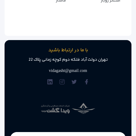
استخر روباز
ماساژ
سوئیت‌های جونیور با فضای
حدود ۴۰ متر مربع
دارای نشیمن
جداگانه هستند. نور طبیعی زیاد، مبلمان راحت و طراحی گرم، این
سوئیت را شبیه خانه‌ای لوکس کرده است.
امکانات:
با ما در ارتباط باشید
اتاق نشیمن، میز غذاخوری، وان و دوش جداگانه، تلویزیون بزرگ،
نورپردازی دکوراتیو
تهران دولت آباد فلکه دوم کوچه زمانی پلاک 22
vidagasht@gmail.com
۵. TERRA POOL SUITE – ترا پول
سوئیت
لاکچری‌ترین گزینه هتل با استخر اختصاصی
اگر به دنبال تجربه‌ای VIP هستید، این سوئیت بهترین انتخاب است.
فضای بزرگ، تراس خصوصی و
استخر اختصاصی
، این اتاق را تبدیل به
یکی از خاص‌ترین واحدهای پاتایا کرده است.
امکانات: