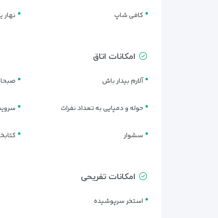
تمیزی، سادگی و حفظ استانداردهای بهداشتی از نکاتی ا
کافی شاپ
نهار ی
امکانات اتاق
آلارم بیدار باش
صبحانه
حوله و دمپایی به تعداد نفرات
سرویس
سشوار
کتابخا
امکانات تفریحی
استخر سرپوشیده
انواع اتاق‌های هتل بزرگ جهان 