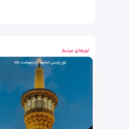
هتل بزرگ جهان مشهد با تنوع در نوع اتاق‌ها، انتخابی ا
تعداد نفرات و بودجه خود، بهترین گزینه را انتخاب کنند. د
اتاق یک‌تخته
مناسب برای زائران انفرادی یا سفرهای کاری. این اتاق ب
تورهای مرتبط
اتاق دوتخته (دبل یا تویین)
این تیپ شامل دو نوع اتاق با
تخت دبل (دو نفره یک‌تخ
تور زمینی مشهد اردیبهشت ماه
چیدمانی کاربردی.
اتاق سه‌تخته
مناسب برای خانواده‌های کوچک یا سفرهای دوستانه. این 
سوئیت دو نفره
این سوئیت‌ها شامل
فضای خواب و نشیمن مجزا
هستند.
دونفره ویژه تبدیل کرده است.