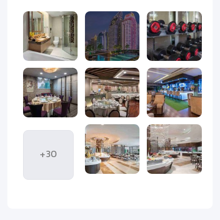
بازارهای رنگارنگ و آسمان‌خراش‌های درخشان، یکی از محبوب‌ترین
مقاصد گردشگری آسیای جنوب‌شرقی است. در میان هتل‌های
لوکس این شهر،
هتل برکلی پراتیونام بانکوک (The Berkeley Hotel
Pratunam)
در منطقه‌ای پرجنب‌وجوش و محبوب میان خریداران قرار
دارد و به‌عنوان یکی از بهترین گزینه‌ها برای مسافران ایرانی شناخته
می‌شود.
این هتل پنج‌ستاره با موقعیت ممتاز در منطقه‌ی
پراتیونام
(Pratunam)
و در نزدیکی بازار معروف پوشاک و مرکز خرید
پلاتینیوم
فشن مال (Platinum Fashion Mall)
واقع شده است. معماری مدرن،
لابی مجلل و اتاق‌های بزرگ با طراحی لوکس باعث شده برکلی
پراتیونام در میان مسافران خانوادگی و تجاری، جایگاه ویژه‌ای
داشته باشد.
+30
هتل برکلی پراتیونام بانکوک
امکانات کاملی از جمله استخر روباز با
نمای شهری، سالن بدنسازی حرفه‌ای، مرکز اسپا، چندین رستوران
بین‌المللی و سالن کنفرانس بزرگ دارد. موقعیت مرکزی آن نیز
دسترسی آسان به خطوط مترو، بازار شبانه و مراکز خرید اصلی
بانکوک را فراهم می‌کند.