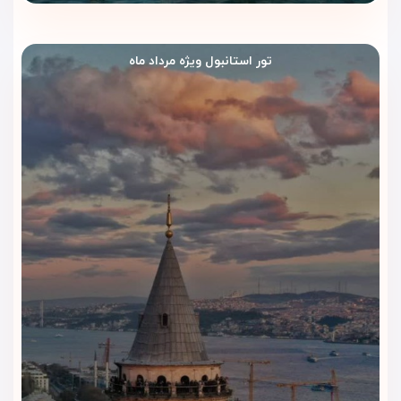
تور استانبول ویژه مرداد ماه
رستوران و کافی‌شاپ
هتل بارسلو
استانبول
| طعم‌های متنوع در فضایی
مدرن
رستوران و کافی‌شاپ هتل بارسلو استانبول با تمرکز بر کیفیت، تنوع
و فضای آرام، تجربه‌ای لذت‌بخش از صرف غذا را در قلب شهر فراهم
می‌کند. این بخش برای مسافرانی طراحی شده که ترجیح می‌دهند
بخشی از وعده‌های غذایی خود را در محیطی شیک و بدون خروج از
هتل میل کنند.
رستوران اصلی هتل
رستوران اصلی هتل انواع غذاهای
بین‌المللی و ترکی
را با کیفیت بالا
سرو می‌کند. استفاده از مواد اولیه تازه، سرو منظم و فضای مدرن،