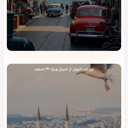
ویداگشت انتخابی هوشمندانه است؟
قیمت شفاف و واقعی
ویداگشت
قیمت هتل بارسلو استانبول را به‌صورت به‌روز و شفاف
ارائه می‌دهد تا بدون هزینه پنهان و اختلاف قیمت، با خیال راحت
رزرو خود را انجام دهید.
مشاوره تخصصی قبل از رزرو
کارشناسان ویداگشت با شناخت دقیق از انواع اتاق‌ها، ظرفیت
تور استانبول از شیراز ویژه ۲۲ اسفند
خانوادگی، اتاق‌های دارای حمام سنتی و سطح خدمات هتل، شما را
برای انتخاب بهترین گزینه متناسب با بودجه و سبک سفر راهنمایی
می‌کنند.
معرفی صادقانه و دقیق هتل
در ویداگشت، امکانات و شرایط واقعی هتل بارسلو استانبول بدون
بزرگ‌نمایی معرفی می‌شود تا انتظارات شما کاملاً با سطح هتل
هماهنگ باشد.