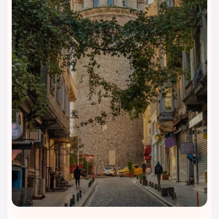
(Suite with Two Bedrooms and Kitchenette)
این سوئیت دارای دو اتاق خواب با تخت‌های کینگ و آشپزخانه
کوچک است و برای اقامت‌های طولانی یا خانوادگی بسیار مناسب
است.
اتاق خانوادگی دلوکس کانکت
(Deluxe Family Adjoining Room)
اتاقی بسیار بزرگ با سه تخت کینگ یا شش تخت توئین و مبل
تخت‌خواب‌شو که برای خانواده‌های پرجمعیت طراحی شده است.
جونیور سوئیت خانوادگی با حمام
سنتی
(Family Junior Suite with Hammam)
این واحد دوخوابه با حمام سنتی، فضای ایده‌آلی برای اقامت