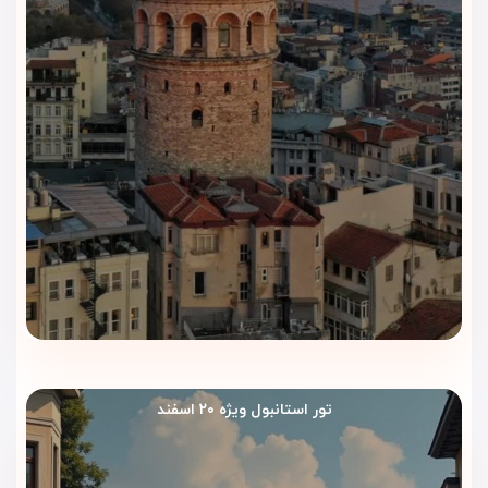
این رستوران را به گزینه‌ای مناسب برای ناهار و شام تبدیل کرده
است.
صبحانه هتل بارسلو استانبول
صبحانه به‌صورت
بوفه متنوع
ارائه می‌شود و شامل نان‌های تازه،
غذاهای گرم و سرد، میوه، نوشیدنی و گزینه‌های سبک است. این
وعده شروعی پرانرژی برای یک روز شلوغ در استانبول فراهم می‌کند.
کافی‌شاپ و لانژ هتل
کافی‌شاپ هتل فضایی آرام برای استراحت، قرارهای کوتاه و صرف
نوشیدنی‌های گرم و سرد ایجاد می‌کند. طراحی مدرن و محیط دنج،
این بخش را به انتخابی مناسب برای ساعات عصرگاهی تبدیل کرده
است.
تور استانبول ویژه ۲۰ اسفند
رستوران و کافی‌شاپ هتل بارسلو استانبول با فضای شیک،
منوی متنوع و کیفیت سرو بالا، سطح اقامت پنج‌ستاره را کامل‌تر
می‌کنند و نیاز مهمانان شهری و خانوادگی را به‌خوبی پوشش