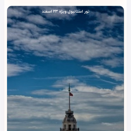
خانوادگی لوکس در استانبول فراهم می‌کند.
تور استانبول ویژه ۲۳ اسفند
اتاق سوپریور خانوادگی کانکت
(Superior Adjoining Family Room)
این اتاق شامل دو تخت کینگ یا چهار تخت توئین است و برای
خانواده‌هایی با تعداد نفرات متوسط گزینه‌ای کاربردی محسوب
می‌شود.
سوئیت با آشپزخانه کوچک
(Suite with Kitchenette)
سوئیتی با تخت کینگ و فضای آشپزخانه کوچک که برای اقامت‌های
طولانی‌تر یا سفرهای کاری مناسب است.
سوئیت پنت‌هاوس سلطان با
اتاق‌های متصل