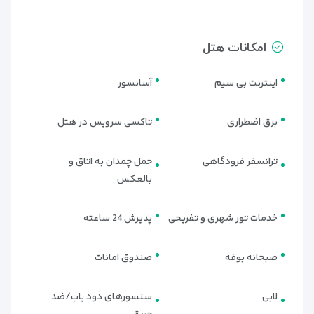
می‌کنند و حس دلبازی اتاق‌ها را تقویت می‌کنند؛ موضوعی که در
هتل‌های شهری یک امتیاز مهم محسوب می‌شود.
ترکیب تعداد مناسب اتاق‌ها با دکوراسیون مدرن و فضای آرام،
امکانات هتل
هتل بارسلو استانبول را به انتخابی مناسب برای اقامتی لوکس،
شهری و بدون شلوغی در نزدیکی میدان تکسیم تبدیل کرده است.
اینترنت بی سیم
آسانسور
برق اضطراری
تاکسی سرویس در هتل
ترانسفر فرودگاهی
حمل چمدان به اتاق و
بالعکس
خدمات تور شهری و تفریحی
پذیرش 24 ساعته
صبحانه بوفه
صندوق امانات
لابی
سنسورهای دود یاب/ضد