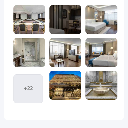
استانبول
از محبوب‌ترین مقاصد سفر برای ایرانیان است؛ شهری با
ترکیب تاریخ، خرید و زندگی مدرن. نزدیکی به ایران، عدم نیاز به ویزا و
پروازهای متعدد، استانبول را به انتخابی ایده‌آل برای سفرهای
کوتاه شهری تبدیل کرده است.
هتل بارسلو استانبول
یکی از هتل‌های پنج‌ستاره، مدرن و
خوش‌موقعیت این شهر است و در نزدیکی میدان تکسیم قرار دارد.
این موقعیت، دسترسی آسان به خیابان استقلال، مراکز خرید،
کافه‌ها و حمل‌ونقل عمومی را فراهم می‌کند.
استانبول
با ترکیب
+22
تاریخ، خرید، غذا و زندگی شهری، مقصدی محبوب برای ایرانیان
محسوب می‌شود. در چنین شهری، انتخاب هتلی با موقعیت
مناسب نقش مهمی در کیفیت سفر دارد.
هتل بارسلو استانبول با طراحی شیک، فضای آرام و خدمات منظم،
گزینه‌ای مناسب برای مسافرانی است که به‌دنبال
اقامتی لوکس اما