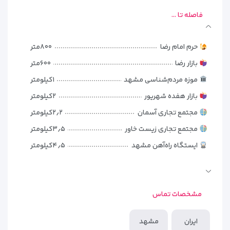
باشد. مهمانان می‌توانند با توجه به تعداد نفرات، بودجه و سبک
فاصله تا ...
سفر، واحد اقامتی مناسب‌تری انتخاب کنند.
اگر در سفر به مشهد به‌دنبال هتلی شیک، خوش‌مسیر و نزدیک
حرم امام رضا
۸۰۰متر
به حرم هستید، فضای اقامتی هتل الماس ۱ می‌تواند انتخابی راحت
بازار رضا
۶۰۰متر
و قابل‌اعتماد برای شما باشد.
موزه مردم‌شناسی مشهد
۱کیلومتر
بازار هفده شهریور
۲کیلومتر
مجتمع تجاری آسمان
۲٫۲کیلومتر
مجتمع تجاری زیست خاور
۳٫۵کیلومتر
ایستگاه راه‌آهن مشهد
۴٫۵کیلومتر
فرودگاه بین‌المللی مشهد
۷٫۵کیلومتر
پارک کوهسنگی
۶٫۵کیلومتر
مشخصات تماس
مرکز خرید الماس شرق
۱۰کیلومتر
سرزمین موج‌های آبی
۱۵کیلومتر
انواع اتاق‌های هتل الماس ۱
ایران
مشهد
آرامگاه فردوسی
۳۳کیلومتر