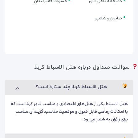
کتابخانه داخل اتاق
مسواک خمیردندان
صابون و شامپو
امکانات رفاهی و خدمات هتل
سوالات متداول درباره هتل الاسباط کربلا
الاسباط کربلا | اقامتی راحت برای
زائران
هتل الاسباط کربلا چند ستاره است؟
اقامت در یک هتل مناسب، فقط به داشتن اتاق محدود نمی‌شود؛
هتل الاسباط یکی از هتل‌های اقتصادی و مناسب شهر کربلا است که
امکانات و خدمات رفاهی نیز نقش مهمی در آسایش زائران دارند.
با امکانات رفاهی قابل قبول و موقعیت مناسب، گزینه‌ای مناسب
هتل الاسباط کربلا
با فراهم کردن امکانات موردنیاز، تلاش کرده است
برای زائران به شمار می‌رود.
شرایطی فراهم کند تا مهمانان در طول سفر زیارتی خود، اقامتی آرام
و بدون دغدغه را تجربه کنند.