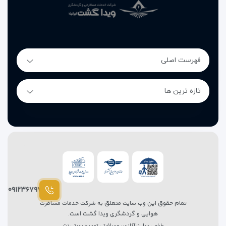
لوازم مصرفی نیز تعویض می‌شود تا محیطی تمیز و بهداشتی برای
مهمانان فراهم باشد.
✔ سرویس بهداشتی ایرانی و فرنگی
فهرست اصلی
با توجه به نوع اتاق، امکان استفاده از سرویس بهداشتی ایرانی یا
فرنگی وجود دارد تا زائران بتوانند متناسب با نیاز خود، گزینه
مناسب را انتخاب کنند.
تازه ترین ها
✔ نمازخانه
هتل برای رفاه بیشتر مهمانان، فضایی مناسب برای اقامه نماز و
انجام فرائض دینی فراهم کرده است.
✔ پذیرش ۲۴ ساعته
پرسنل پذیرش هتل به‌صورت شبانه‌روزی از مهمانان استقبال
۰۹۱۲۳۶۷۹۷۸۷
می‌کنند، مراحل ورود و خروج را انجام می‌دهند و در طول اقامت نیز
تمام حقوق این وب سایت متعلق به شرکت خدمات مسافرت
برای پاسخگویی به درخواست‌ها و رفع نیازهای مهمانان در دسترس
هوایی و گردشگری ویدا گشت است.
طراحی سایت آژانس مسافرتی
توسط
سیتی نت