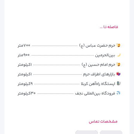
هتل الاسباط کربلا
دارای
۶۰ اتاق
است که برای اقامت زائران با نیازها
و تعداد نفرات مختلف در نظر گرفته شده‌اند. تنوع اتاق‌ها باعث
می‌شود خانواده‌ها، زوج‌ها و کاروان‌های زیارتی بتوانند متناسب با
فاصله تا ...
شرایط سفر خود، گزینه مناسب را انتخاب کنند.
دکوراسیون اتاق‌های این هتل بر پایه سادگی، نظم و کاربردی بودن
حرم حضرت عباس (ع)
۷۰۰متر
طراحی شده است. استفاده از رنگ‌های آرام، چیدمان مناسب و
بین‌الحرمین
۹۰۰متر
فضای منظم، محیطی دلنشین برای استراحت زائران فراهم می‌کند تا
پس از ساعت‌ها زیارت و حضور در اماکن مقدس، آرامش بیشتری را
حرم امام حسین (ع)
۱کیلومتر
تجربه کنند.
بازارهای اطراف حرم
۱کیلومتر
در طراحی اتاق‌ها تلاش شده است امکانات موردنیاز برای یک اقامت
ایستگاه راه‌آهن کربلا
۹کیلومتر
چندروزه در دسترس مهمانان باشد. فضای مناسب اتاق‌ها، در کنار
فرودگاه بین‌المللی نجف
۳۰کیلومتر
تجهیزات ضروری، باعث می‌شود مسافران در طول سفر احساس
راحتی بیشتری داشته باشند و با آسودگی برای برنامه‌های زیارتی روز
بعد آماده شوند.
مشخصات تماس
اگر قصد رزرو
هتل الاسباط کربلا
را دارید، آشنایی با ویژگی‌های
اتاق‌ها و فضای داخلی هتل می‌تواند به شما کمک کند تا انتخابی