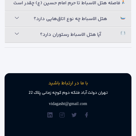
فاصله هتل الاسباط تا حرم امام حسین (ع) چقدر است؟
✔ آسانسور
وجود آسانسور در تمام طبقات، رفت‌وآمد را برای سالمندان،
هتل الاسباط چه نوع اتاق‌هایی دارد؟
خانواده‌ها و زائرانی که چمدان یا وسایل همراه دارند، آسان‌تر می‌کند.
آیا هتل الاسباط رستوران دارد؟
✔ سیستم تهویه مطبوع
تمام اتاق‌ها به سیستم سرمایشی و گرمایشی مجهز هستند تا
مهمانان در هر فصل از سال، دمای مناسبی را در اتاق خود تجربه
کنند.
✔ اینترنت وای‌فای
با ما در ارتباط باشید
تهران دولت آباد فلکه دوم کوچه زمانی پلاک 22
اینترنت بی‌سیم در بخش‌های مشخصی از هتل در اختیار مهمانان
قرار دارد تا بتوانند با خانواده و دوستان خود در ارتباط باشند یا امور
vidagasht@gmail.com
ضروری خود را انجام دهند.
✔ نظافت روزانه اتاق‌ها
اتاق‌ها به‌صورت روزانه نظافت می‌شوند و در صورت نیاز، ملحفه‌ها و