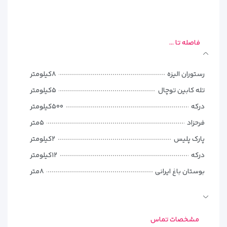
فاصله تا ...
رستوران الیزه
۸کیلومتر
تله کابین توچال
۵کیلومتر
درکه
۵۰۰کیلومتر
فرحزاد
۵متر
پارک پلیس
۲کیلومتر
درکه
۱۲کیلومتر
بوستان باغ ایرانی
۸متر
بزرگراه چمران(بلوار چمران)
۷کیلومتر
خیابان ولنجک
۱۲متر
مشخصات تماس