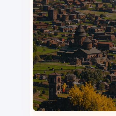
م شود.
ال آن هستند.
۳شب و ۴روز