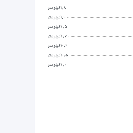
هری طراحی شده‌اند. این هتل تمرکز خود را روی راحتی،
۱٫۸کیلومتر
۱٫۹کیلومتر
ظر برسد. چیدمان منظم تخت‌ها، میز و کمد باعث می‌شود
۲٫۵کیلومتر
۲٫۷کیلومتر
روان هستند. این طراحی ساده و کاربردی، مدیریت هزینه
۳٫۲کیلومتر
۴٫۵کیلومتر
۲٫۲کیلومتر
۱٫۵کیلومتر
۱۲کیلومتر