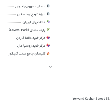
اده و کاربردی است که برای سفرهای کوتاه، اقامت‌های اقتصادی و برنامه‌های ش
میدان جمهوری ایروان
ائه می‌دهد که نیازهای اصلی مسافران را به‌خوبی پوشش می‌دهد.
موزه تاریخ ارمنستان
های ملایم و نورپردازی مناسب استفاده می‌کند تا فضای اتاق دلباز و آرام به‌ن
خانه اپرای ایروان
 در شهر، محیطی قابل‌قبول فراهم شود.
پارک عشاق (Lovers’ Park)
رون از هتل سپری می‌کنند و به‌دنبال اقامتی تمیز، آرام و مقرون‌به‌صرفه در ای
مرکز خرید دالما گاردن
 دوستانه انتخابی منطقی به‌شمار می‌رود.
مرکز خرید روسیا مال
کلیسای جامع سنت گریگور
ایستگاه مترو ایروان
فرودگاه زوارتنوتس ایروان
Yervand Kochar Street 35