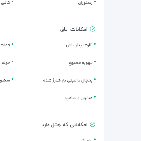
اتاق دبل یا تویین دلوکس هتل آنگا ایروان (BLE OR TWIN ROOM
رستوران
کافی 
این اتاق با
یک تخت کویین
و فضای راحت‌تر، مناسب مساف
ایروان.
امکانات اتاق
اتاق خانوادگی هتل آنگا ایروان (FAMILY ROOM)
اتاق خانوادگی بزرگ‌ترین واحد اقامتی هتل است و با
دو 
آلارم بیدار باش
حمام 
مناسب برای سفرهای خانوادگی اقتصادی به ایروان مح
تهویه مطبوع
حوله و
یخچال با مینی بار شارژ شده
سشوا
صابون و شامپو
امکاناتی که هتل دارد
ماساژ