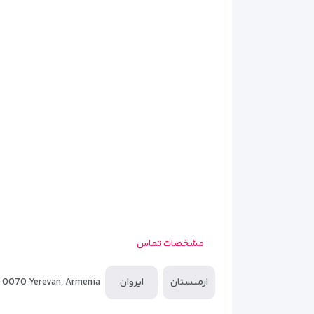
هتل آنگا ایروان دارای تعداد محدودی اتاق با چیدمان س
نظافت و استفاده بهینه از فضا گذاشته و اتاق‌هایی ار
دکوراسیون اتاق‌ها سبک ساده و مینیمال دارد و از رنگ‌
اتاق‌ها شلوغ نشوند و برای استراحت بعد از گشت‌وگذار
اتاق‌ها برای مسافرانی مناسب است که زمان زیادی را بی
سفر را آسان‌تر می‌کند و برای سفرهای خانوادگی سبک یا
مشخصات تماس
ارمنستان
ایروان
, 0070 Yerevan, Armenia