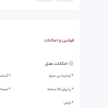
رستوران هتل آفاق مشهد غذای ایرانی با کیفیت خوب و 
نتیجه‌گیری | چرا هتل آفاق انتخا
اگر به دنبال هتلی با موقعیت عالی، قیمت منصفانه، محی
اقامت خانوادگی چندروزه، این هتل می‌تواند تجربه‌ای دلن
قوانین و امکانات
برای رزرو همین حالا با ویداگشت تماس بگیرید و با خیال
امکانات هتل
اینترنت بی سیم
آسانس
پذیرش 24 ساعته
صبحان
تراس