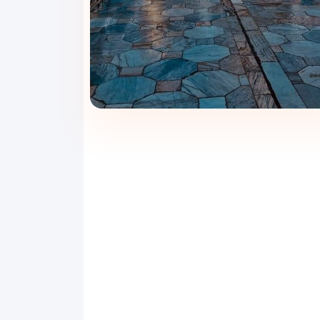
۲شب و ۳روز