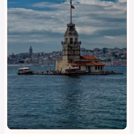
رستوران و کافی‌شاپ‌های هتل آترو
استانبول | طعم غذاهای اصیل ترکی و
بین‌المللی
یکی از بخش‌های جذاب در این هتل، رستوران‌ها و کافی‌شاپ‌های آن
است که با فضایی دلنشین و منویی متنوع، لحظاتی خوشمزه و
به‌یادماندنی برای مهمانان رقم می‌زنند. این هتل با توجه به سلایق
مختلف، هم غذاهای اصیل ترکی را ارائه می‌دهد و هم غذاهای
بین‌المللی را برای کسانی که طعم‌های متفاوت می‌خواهند، آماده
کرده است.
رستوران اصلی هتل آترو استانبول
صبحانه کامل به سبک بوفه
با انواع نان تازه، پنیرهای محلی، املت،
شیرینی‌ها و نوشیدنی‌های متنوع
منوی ناهار و شام متنوع
شامل غذاهای سنتی ترکی، کباب‌های