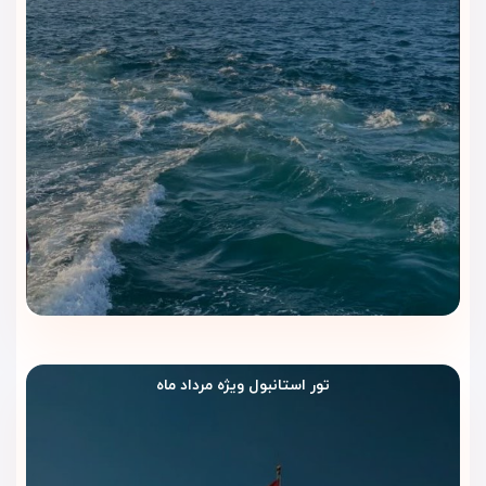
هتل آترو استانبول را با ویداگشت رزرو
کنیم؟
وقتی صحبت از رزرو هتل در استانبول می‌شود، انتخاب یک مرجع
معتبر و مطمئن اهمیت زیادی دارد. با رزرو
هتل آترو استانبول از
طریق
ویداگشت
، شما علاوه بر تضمین بهترین قیمت، از خدماتی
ویژه و پشتیبانی حرفه‌ای برخوردار خواهید شد.
تور استانبول ویژه مرداد ماه
مزایای رزرو با ویداگشت
تضمین بهترین قیمت
همراه با تخفیف‌های ویژه برای مسافران
تور استانبول