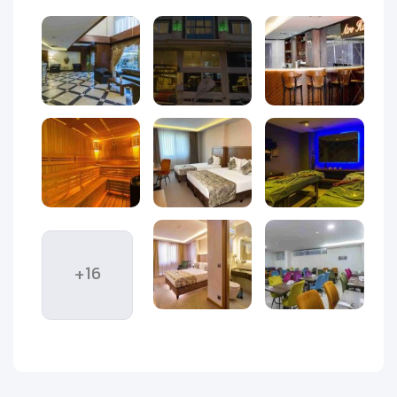
و مدرنیته
را در خود جای داده و هر سال میلیون‌ها گردشگر از
سراسر جهان برای کشف زیبایی‌های آن به این مقصد سفر می‌کنند.
انتخاب یک هتل مناسب در چنین شهری می‌تواند تجربه سفر شما را
کاملاً دگرگون کند. در میان گزینه‌های متنوع اقامت،
هتل آترو
استانبول (Atro Hotel Istanbul)
با ترکیبی از
موقعیت مکانی عالی،
امکانات رفاهی مدرن و خدمات حرفه‌ای
توانسته جایگاهی ویژه در
میان مسافران پیدا کند.
این هتل چهارستاره در قلب استانبول واقع شده و دسترسی آسانی
به
میدان تکسیم، ایاصوفیه، بازار بزرگ و کاخ توپکاپی
دارد؛ بنابراین
چه برای سفر تفریحی به استانبول آمده باشید و چه برای یک سفر
کاری، اقامت در هتل آترو شما را از اتلاف وقت در مسیرها بی‌نیاز
می‌کند. طراحی مدرن، فضای دلنشین، اتاق‌های مجهز و تیمی
+16
حرفه‌ای از پرسنل، باعث شده این هتل به یکی از محبوب‌ترین
انتخاب‌ها برای گردشگران ایرانی و خارجی تبدیل شود.
از صبحانه‌های متنوع گرفته تا خدمات رفاهی کامل و فضای
دوستانه، همه چیز در هتل آترو استانبول فراهم شده تا شما
بتوانید با آرامش خاطر، سفری به‌یادماندنی را تجربه کنید. در ادامه