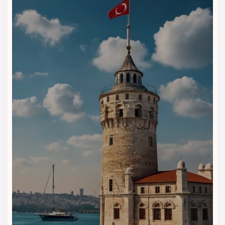
پشتیبانی ۲۴ ساعته
در طول سفر برای پاسخ‌گویی به تمام
نیازها
مشاوره رایگان انتخاب اتاق
متناسب با سلیقه و بودجه شما
پکیج‌های کامل تور استانبول
شامل پرواز، ترانسفر فرودگاهی و
اقامت در هتل آترو
رزرو سریع و آسان آنلاین
بدون نیاز به مراجعه حضوری
اعتبار و تجربه ویداگشت
به‌عنوان یکی از معتبرترین مراجع
گردشگری ایران
«رزرو هتل آترو استانبول با ویداگشت به معنای تضمین بهترین
قیمت، پشتیبانی ۲۴ ساعته، تخفیف‌های ویژه و تجربه سفری راحت
و بدون دغدغه است.»