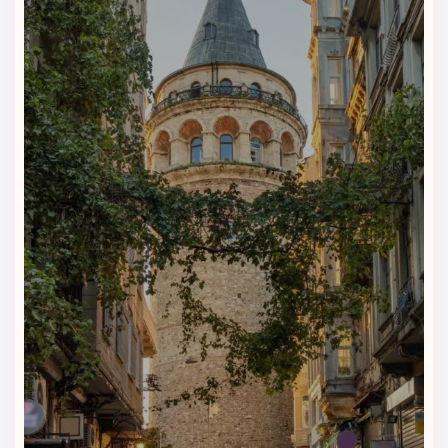
انتخابی محبوب برای مسافران ایرانی و خارجی تبدیل کرده است.
خدمات رفاهی هتل آترو استانبول
اینترنت پرسرعت رایگان
در تمام اتاق‌ها و لابی
پذیرش ۲۴ ساعته
با پرسنل مجرب و چندزبانه
ترانسفر فرودگاهی و شهری
برای رفت‌وآمد سریع و راحت
خشکشویی و لاندری
برای اقامت‌های طولانی‌تر
خانه‌داری روزانه
جهت تمیزی و بهداشت کامل اتاق‌ها
گاوصندوق اختصاصی
در اتاق‌ها برای نگهداری وسایل ارزشمند
سالن جلسات و همایش‌ها
ویژه مسافران کاری
امکانات تفریحی هتل آترو استانبول
مرکز اسپا و ماساژ حرفه‌ای
برای آرامش و رفع خستگی