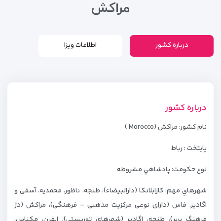
مراکش
درباره کشور
اطلاعات ویزا
درباره کشور
نام كشور: مراكش (Morocco )
پايتخت : رباط
نوع حكومت: پادشاهي مشروطه
شهرهاي مهم: کازابلانکا (دارالبیضاء)، طنجه، ناظور، محمدیه، آسفی و
اگادیر. فاس (دارای نوعی مرکزیت مذهبی – فرهنگی)، مراکش (دژ
فرهنگ بربر)، طنجه، اگادیر (شهرهای توریستی)، ایفرن، مکناس،