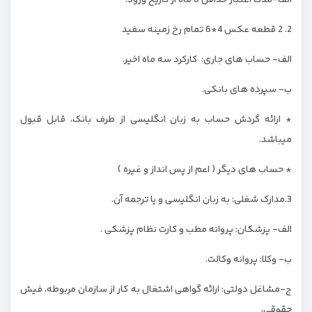
الف-مدت اعتبار حداقل 6 ماه از تاریخ ورود.
2. 2 قطعه عکس 4*6 تمام رخ زمینه سفید
الف- حساب های جاری: کارکرد سه ماه اخیر.
ب- سپرده های بانکی.
* ارائه گردش حساب به زبان انگلیسی از طرف بانک، قابل قبول
میباشد.
* حساب های دیگر ( اعم از پس انداز و غیره )
3.مدارک شغلی: به زبان انگلیسی و یا ترجمه آن.
الف- پزشکان: پروانه مطب و کارت نظام پزشکی .
ب- وکلا: پروانه وکالت.
ج-مشاغل دولتی: ارائه گواهی اشتغال به کار از سازمان مربوطه، فیش
حقوقی،