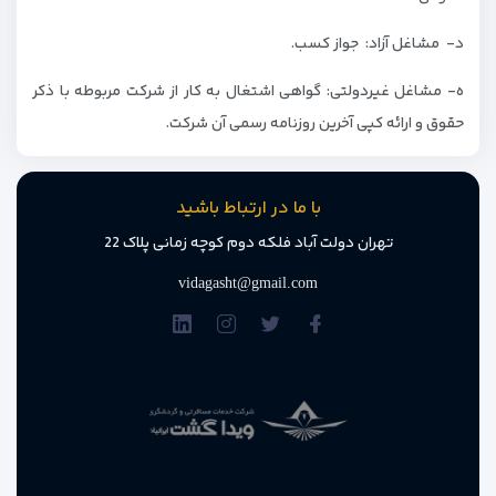
د- مشاغل آزاد: جواز کسب.
ه- مشاغل غیردولتی: گواهی اشتغال به کار از شرکت مربوطه با ذکر
حقوق و ارائه کپی آخرین روزنامه رسمی آن شرکت.
با ما در ارتباط باشید
تهران دولت آباد فلکه دوم کوچه زمانی پلاک 22
vidagasht@gmail.com