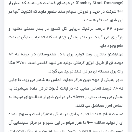
(Bombay Stock Excahange) در مومبای فعالیت می نماید كه بیش از
۹۰۰ شرکت در خرید و فروش سهام هند حضور دارند که اکثریت آنها در
اين شهر مستقر هستند.
حدود ۴۴ درصد ترافیک دریایی کل کشور در بندر بمبئی تخلیه و
بارگیری می گردد. در بندر بمبئی چهار اسکله تخلیه و بارگیری نفت
خام وجود دارد.
مهاراشترا بالاترین رقم تولید برق را در هندوستان دارا بوده که ۸۲
درصد آن از طریق انرژی گرمائی تولید می‌شود گفتنی است ۴۷۵۰ مگا
وات برق هسته ای در کل هند تولید می گردد.
شهر بمبئی از مهم ترین مراکز تجارت الماس به شمار می رود. تا جایی
که ۸۰ درصد الماس هایی که در ایالت گجرات تراش داده می‌شوند به
بمبئی می رسد. بیش از ۷۵۰۰۰ نفر در این شهر از فعالیتهای مربوط به
الماس امرار معاشق می کنند.
صنعت فیلم هند تا حدود زیادی در بمبئی متمرکز است و سهم عمده
ای از تولید سالانه ۹۰۰ تا هزار فیلم در این شهر و در مرکز سینمایی آن
موسوم به بالیوود انجام می‌شود. بالیوود افزون بر مسائل اقتصادی