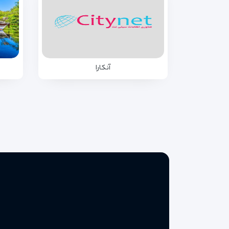
آنکارا