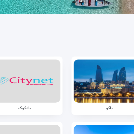
باکو
بانکوک