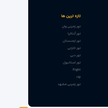
تازه ترین ها
تور زمینی وان
تور آنتالیا
تور ارمنستان
تور خارجی
تور دبی
تور استانبول
flight
cip
تور زمینی مشهد